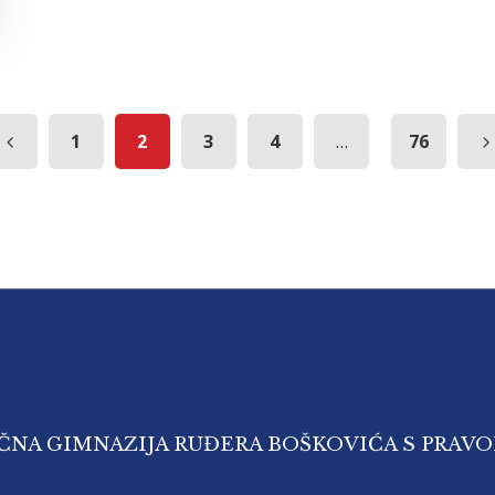
...
1
2
3
4
76
IČNA GIMNAZIJA RUĐERA BOŠKOVIĆA S PRAV