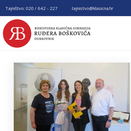
Tajništvo: 020 / 642 - 227
tajnistvo@klasicna.hr