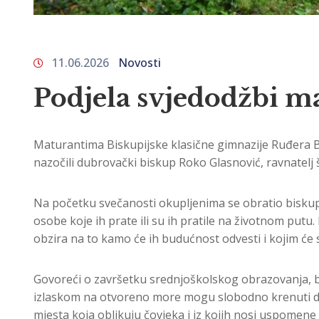
11.06.2026
Novosti
Podjela svjedodžbi m
Maturantima Biskupijske klasične gimnazije Ruđera B
nazočili dubrovački biskup Roko Glasnović, ravnatelj š
Na početku svečanosti okupljenima se obratio biskup 
osobe koje ih prate ili su ih pratile na životnom putu
obzira na to kamo će ih budućnost odvesti i kojim će 
Govoreći o završetku srednjoškolskog obrazovanja, bisk
izlaskom na otvoreno more mogu slobodno krenuti dalje 
mjesta koja oblikuju čovjeka i iz kojih nosi uspomene