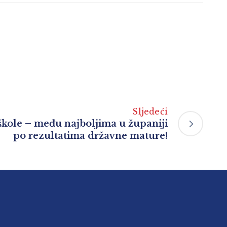
Sljedeći
 škole – među najboljima u županiji
po rezultatima državne mature!