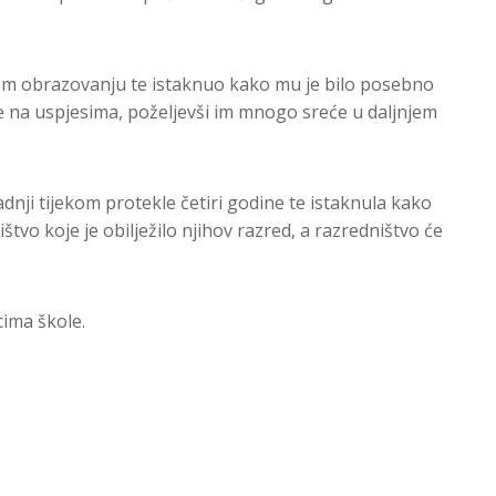
om obrazovanju te istaknuo kako mu je bilo posebno
je na uspjesima, poželjevši im mnogo sreće u daljnjem
adnji tijekom protekle četiri godine te istaknula kako
ištvo koje je obilježilo njihov razred, a razredništvo će
cima škole.