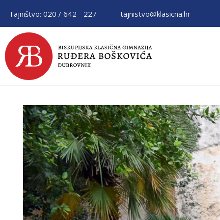
Tajništvo: 020 / 642 - 227
tajnistvo@klasicna.hr