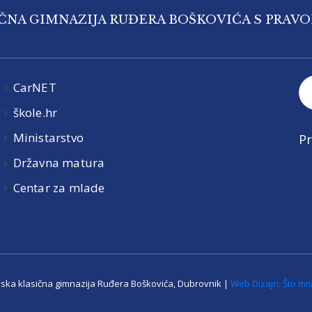
IČNA GIMNAZIJA RUĐERA BOŠKOVIĆA S PRAV
CarNET
škole.hr
Ministarstvo
Pr
Državna matura
Centar za mlade
jska klasična gimnazija Ruđera Boškovića, Dubrovnik |
Web Dizajn: Što mis