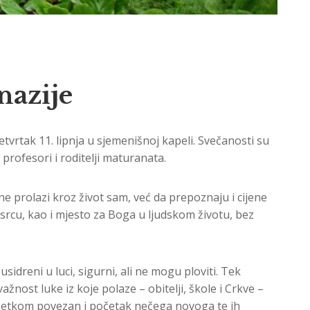
nazije
rtak 11. lipnja u sjemenišnoj kapeli. Svečanosti su
profesori i roditelji maturanata.
 prolazi kroz život sam, već da prepoznaju i cijene
 srcu, kao i mjesto za Boga u ljudskom životu, bez
idreni u luci, sigurni, ali ne mogu ploviti. Tek
nost luke iz koje polaze – obitelji, škole i Crkve –
avršetkom povezan i početak nečega novoga te ih