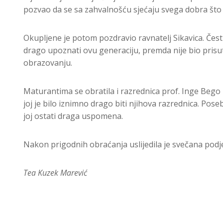
pozvao da se sa zahvalnošću sjećaju svega dobra što s
Okupljene je potom pozdravio ravnatelj Sikavica. Če
drago upoznati ovu generaciju, premda nije bio prisut
obrazovanju.
Maturantima se obratila i razrednica prof. Inge Bego Ma
joj je bilo iznimno drago biti njihova razrednica. Poseb
joj ostati draga uspomena.
Nakon prigodnih obraćanja uslijedila je svečana podjel
Tea Kuzek Marević