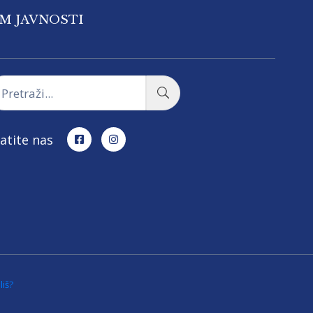
OM JAVNOSTI
atite nas
liš?