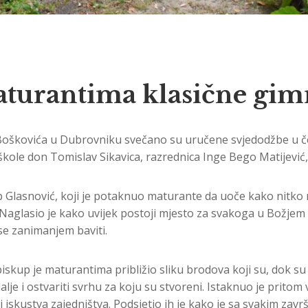
aturantima klasične gim
oškovića u Dubrovniku svečano su uručene svjedodžbe u četv
kole don Tomislav Sikavica, razrednica Inge Bego Matijević, 
Glasnović, koji je potaknuo maturante da uoče kako nitko ne
. Naglasio je kako uvijek postoji mjesto za svakoga u Božjem
se zanimanjem baviti.
up je maturantima približio sliku brodova koji su, dok su us
i ostvariti svrhu za koju su stvoreni. Istaknuo je pritom važ
 i iskustva zajedništva. Podsjetio ih je kako je sa svakim z