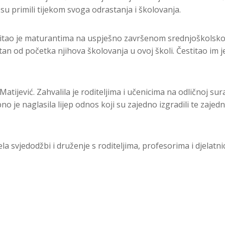
u primili tijekom svoga odrastanja i školovanja.
stitao je maturantima na uspješno završenom srednjoškolsk
an od početka njihova školovanja u ovoj školi. Čestitao im 
tijević. Zahvalila je roditeljima i učenicima na odličnoj sur
no je naglasila lijep odnos koji su zajedno izgradili te zajedn
a svjedodžbi i druženje s roditeljima, profesorima i djelatni