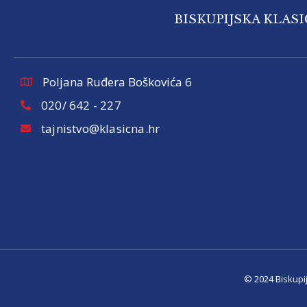
BISKUPIJSKA KLAS
Poljana Ruđera Boškovića 6
020/ 642 - 227
tajnistvo@klasicna.hr
© 2024 Biskupi