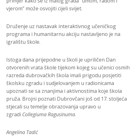
primjer kako se iz malog grada “umom, radom i
vjerom” može osvojiti cijeli svijet.
Druženje uz nastavak interaktivnog učeničkog
programa i humanitarnu akciju nastavljeno je na
igralištu škole.
Istoga dana prijepodne u školi je upriličen Dan
otvorenih vrata škole tijekom kojeg su učenici osmih
razreda dubrovačkih škola imali prigodu posjetiti
školsku zgradu i sudjelovanjem u radionicama
upoznati se sa znanjima i aktivnostima koje škola
pruža. Brojni poznati Dubrovčani još od 17. stoljeća
stjecali su temelje obrazovanja upravo u
zgradi
Collegiuma Ragusinuma
.
Angelina Tadić