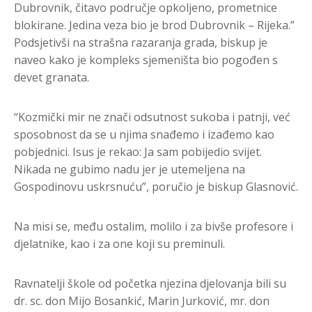
Dubrovnik, čitavo područje opkoljeno, prometnice
blokirane. Jedina veza bio je brod Dubrovnik – Rijeka.”
Podsjetivši na strašna razaranja grada, biskup je
naveo kako je kompleks sjemeništa bio pogođen s
devet granata.
“Kozmički mir ne znači odsutnost sukoba i patnji, već
sposobnost da se u njima snađemo i izađemo kao
pobjednici. Isus je rekao: Ja sam pobijedio svijet.
Nikada ne gubimo nadu jer je utemeljena na
Gospodinovu uskrsnuću”, poručio je biskup Glasnović.
Na misi se, među ostalim, molilo i za bivše profesore i
djelatnike, kao i za one koji su preminuli.
Ravnatelji škole od početka njezina djelovanja bili su
dr. sc. don Mijo Bosankić, Marin Jurković, mr. don