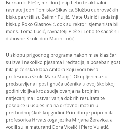
Bernardo Pleše, mr. don Josip Lebo te aktualni
ravnatelj don Tomislav Sikavica. Službu dubrovačkih
biskupa vršili su Želimir Puljić, Mate Uzinić i sadašnji
biskup Roko Glasnović, dok su rektori sjemeništa bili
mons. Toma Lučić, ravnatelji Pleše i Lebo te sadašnji
duhovnik škole don Marin Lučić.
U sklopu prigodnog programa nakon mise klasičari
su izveli nekoliko pjesama i recitacija, a poseban gost
bila je ženska klapa Amfora koju vodi bivša
profesorica škole Mara Manjić. Okupljenima su
predstavljena i postignuća učenika u ovoj školskoj
godini vidljiva kroz sudjelovanja na brojnim
natjecanjima i ostvarivanja dobrih rezultata te
posebice u uspjesima na državnoj maturi u
prethodnoj školskoj godini. Priredbu je pripremila
profesorica Hrvatskoga jezika Mirjana Žeravica, a
vodili su je maturanti Dora Vicelić i Pjero Vuletić.