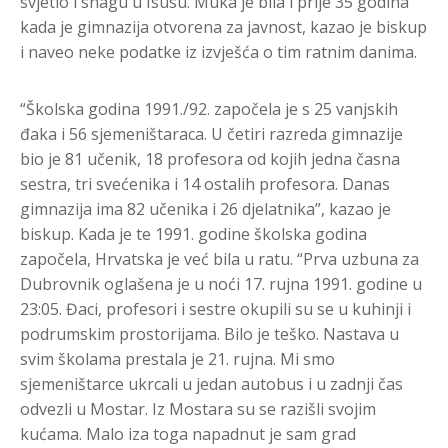
svjetlo i snagu u Isusu. Muka je bila i prije 35 godina
kada je gimnazija otvorena za javnost, kazao je biskup
i naveo neke podatke iz izvješća o tim ratnim danima.
“Školska godina 1991./92. započela je s 25 vanjskih
đaka i 56 sjemeništaraca. U četiri razreda gimnazije
bio je 81 učenik, 18 profesora od kojih jedna časna
sestra, tri svećenika i 14 ostalih profesora. Danas
gimnazija ima 82 učenika i 26 djelatnika”, kazao je
biskup. Kada je te 1991. godine školska godina
započela, Hrvatska je već bila u ratu. “Prva uzbuna za
Dubrovnik oglašena je u noći 17. rujna 1991. godine u
23:05. Đaci, profesori i sestre okupili su se u kuhinji i
podrumskim prostorijama. Bilo je teško. Nastava u
svim školama prestala je 21. rujna. Mi smo
sjemeništarce ukrcali u jedan autobus i u zadnji čas
odvezli u Mostar. Iz Mostara su se razišli svojim
kućama. Malo iza toga napadnut je sam grad