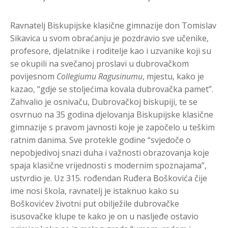
Ravnatelj Biskupijske klasične gimnazije don Tomislav
Sikavica u svom obraćanju je pozdravio sve učenike,
profesore, djelatnike i roditelje kao i uzvanike koji su
se okupili na svečanoj proslavi u dubrovačkom
povijesnom
Collegiumu Ragusinumu
, mjestu, kako je
kazao, “gdje se stoljećima kovala dubrovačka pamet”.
Zahvalio je osnivaču, Dubrovačkoj biskupiji, te se
osvrnuo na 35 godina djelovanja Biskupijske klasične
gimnazije s pravom javnosti koje je započelo u teškim
ratnim danima. Sve protekle godine “svjedoče o
nepobjedivoj snazi duha i važnosti obrazovanja koje
spaja klasične vrijednosti s modernim spoznajama”,
ustvrdio je. Uz 315. rođendan Ruđera Boškovića čije
ime nosi škola, ravnatelj je istaknuo kako su
Boškovićev životni put obilježile dubrovačke
isusovačke klupe te kako je on u nasljeđe ostavio