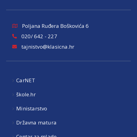
Poljana Ruđera Boškovića 6
020/ 642 - 227
tajnistvo@klasicna.hr
CarNET
škole.hr
Ministarstvo
Državna matura
Centar za mlade