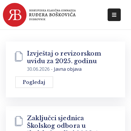
POČETNA
O
ŠKOLI
Izvještaj o revizorskom
uvidu za 2025. godinu
DOKUMENTI
30.06.2026
-
Javna objava
NOVOSTI
Pogledaj
KONTAKT
Zaključci sjednica
Školskog odbora u