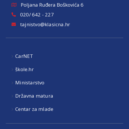
Poljana Ruđera Boškovića 6
020/ 642 - 227
tajnistvo@klasicna.hr
CarNET
škole.hr
Ministarstvo
Državna matura
Centar za mlade