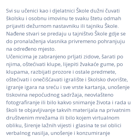
Svi su učenici kao i djelatnici Škole dužni čuvati
školsku i osobnu imovinu te svaku štetu odmah
prijaviti dežurnom nastavniku ili tajniku Škole.
Nađene stvari se predaju u tajništvo Škole gdje se
do pronalaženja vlasnika privremeno pohranjuju
na određeno mjesto.
Učenicima je zabranjeno prljati zidove, šarati po
njima, oštećivati klupe, lijepiti žvakaće gume, po
klupama, razbijati prozore i ostale predmete,
oštećivati i onečišćavati igralište i školsko dvorište,
igranje igara na sreću i sve vrste kartanja, unošenje
tiskovina nepoćudnog sadržaja, neovlašteno
fotografiranje ili bilo kakvo snimanje života i rada u
školi te objavljivanje takvih materijala na privatnim
društvenim mrežama ili bilo kojem virtualnom
obliku, širenje lažnih vijesti i glasina te svi oblici
verbalnog nasilja, unošenje i konzumiranje