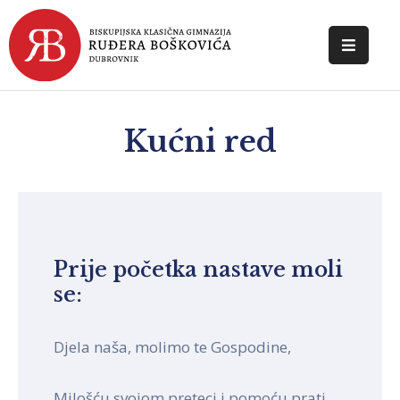
POČETNA
O
Kućni red
ŠKOLI
DOKUMENTI
NOVOSTI
Prije početka nastave moli
KONTAKT
se:
Djela naša, molimo te Gospodine,
Milošću svojom preteci i pomoću prati,