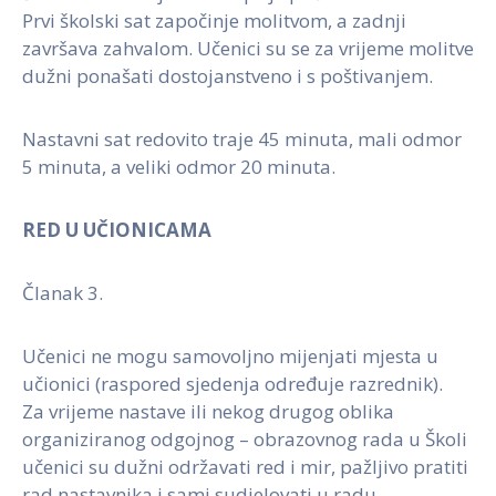
Prvi školski sat započinje molitvom, a zadnji
završava zahvalom. Učenici su se za vrijeme molitve
dužni ponašati dostojanstveno i s poštivanjem.
Nastavni sat redovito traje 45 minuta, mali odmor
5 minuta, a veliki odmor 20 minuta.
RED U UČIONICAMA
Članak 3.
Učenici ne mogu samovoljno mijenjati mjesta u
učionici (raspored sjedenja određuje razrednik).
Za vrijeme nastave ili nekog drugog oblika
organiziranog odgojnog – obrazovnog rada u Školi
učenici su dužni održavati red i mir, pažljivo pratiti
rad nastavnika i sami sudjelovati u radu.