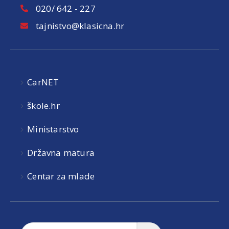
020/ 642 - 227
tajnistvo@klasicna.hr
CarNET
škole.hr
Ministarstvo
Državna matura
Centar za mlade