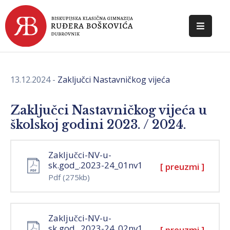
POČETNA
O
13.12.2024
-
Zaključci Nastavničkog vijeća
ŠKOLI
DOKUMENTI
Zaključci Nastavničkog vijeća u
školskoj godini 2023. / 2024.
NOVOSTI
Zaključci-NV-u-
KONTAKT
sk.god_.2023-24_01nv1
[ preuzmi ]
Pdf
(275kb)
Zaključci-NV-u-
sk.god_.2023-24_02nv1
[ preuzmi ]