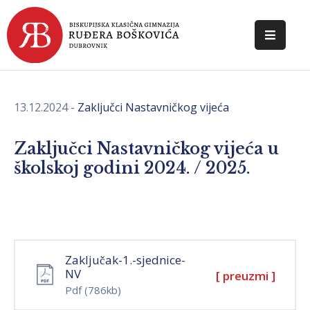
POČETNA
O
13.12.2024
-
Zaključci Nastavničkog vijeća
ŠKOLI
DOKUMENTI
Zaključci Nastavničkog vijeća u
školskoj godini 2024. / 2025.
NOVOSTI
KONTAKT
Zaključak-1.-sjednice-
NV
[ preuzmi ]
Pdf
(786kb)