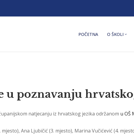
POČETNA
O ŠKOLI
e u poznavanju hrvatsko
 županijskom natjecanju iz hrvatskog jezika održanom
u OŠ M
 mjesto), Ana Ljubičić (3. mjesto), Marina Vučićević (4. mjest