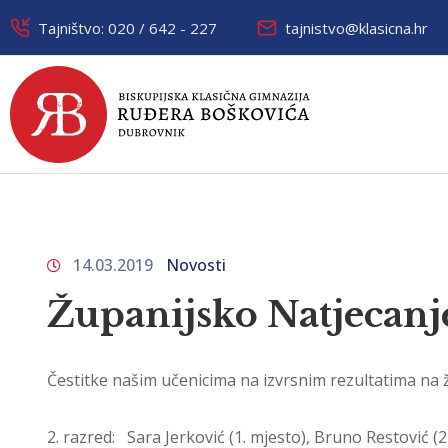
Tajništvo: 020 / 642 - 227
tajnistvo@klasicna.hr
14.03.2019
Novosti
Županijsko Natjecanj
Čestitke našim učenicima na izvrsnim rezultatima na
2. razred: Sara Jerković (1. mjesto), Bruno Restović (2.