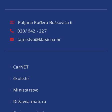
Poljana Ruđera Boškovića 6
020/ 642 - 227
tajnistvo@klasicna.hr
CarNET
škole.hr
Ministarstvo
Državna matura