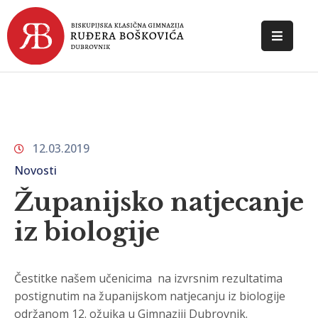
POČETNA
O
ŠKOLI
12.03.2019
DOKUMENTI
Novosti
NOVOSTI
Županijsko natjecanje
KONTAKT
iz biologije
Čestitke našem učenicima na izvrsnim rezultatima
postignutim na županijskom natjecanju iz biologije
održanom 12. ožujka u Gimnaziji Dubrovnik.