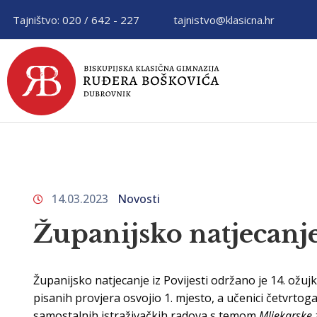
Tajništvo: 020 / 642 - 227
tajnistvo@klasicna.hr
14.03.2023
Novosti
Županijsko natjecanje 
Županijsko natjecanje iz Povijesti
održano je 14. ožujk
pisanih provjera osvojio 1. mjesto, a učenici četvrtog
samostalnih istraživačkih radova s temom
Mljekarske 