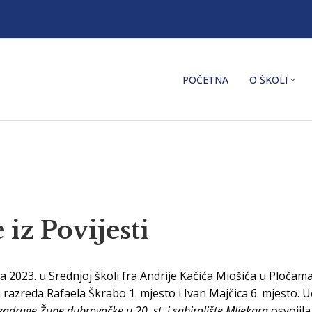
POČETNA
O ŠKOLI
iz Povijesti
a 2023. u Srednjoj školi fra Andrije Kačića Miošića u Pločam
a razreda Rafaela Škrabo 1. mjesto i Ivan Majčica 6. mjesto. U
zadruge Župe dubrovačke u 20. st. i sabiralište
Mljekara
osvojila