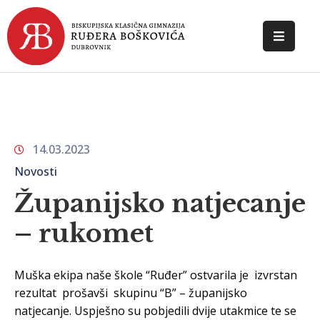
POČETNA
O
ŠKOLI
14.03.2023
DOKUMENTI
Novosti
NOVOSTI
Županijsko natjecanje
KONTAKT
– rukomet
Muška ekipa naše škole “Ruđer” ostvarila je izvrstan
rezultat prošavši skupinu “B” – županijsko
natjecanje. Uspješno su pobjedili dvije utakmice te se