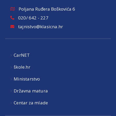
Poljana Ruđera Boškovića 6
020/ 642 - 227
tajnistvo@klasicna.hr
CarNET
škole.hr
Ministarstvo
Državna matura
Centar za mlade