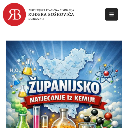
POČETNA
O
ŠKOLI
DOKUMENTI
NOVOSTI
KONTAKT