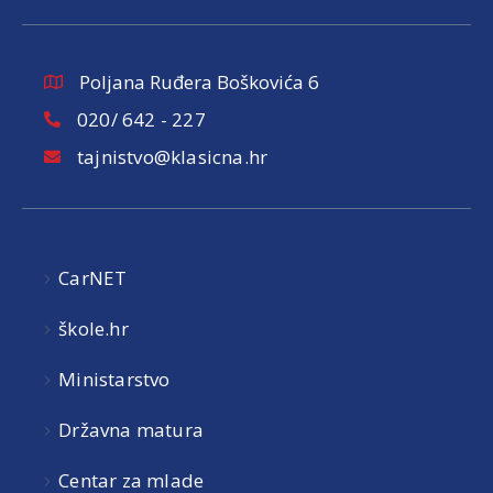
Poljana Ruđera Boškovića 6
020/ 642 - 227
tajnistvo@klasicna.hr
CarNET
škole.hr
Ministarstvo
Državna matura
Centar za mlade