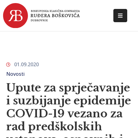
POČETNA
O
ŠKOLI
01.09.2020
DOKUMENTI
Novosti
NOVOSTI
Upute za sprječavanje
KONTAKT
i suzbijanje epidemije
COVID-19 vezano za
rad predškolskih