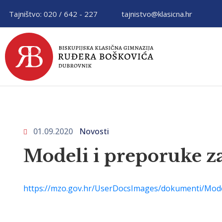
Tajništvo: 020 / 642 - 227
tajnistvo@klasicna.hr
01.09.2020
Novosti
Modeli i preporuke z
https://mzo.gov.hr/UserDocsImages/dokumenti/Mo