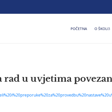
POČETNA
O ŠKOLI
a rad u uvjetima povez
deli%20i%20preporuke%20za%20provedbu%20nastave%20u%