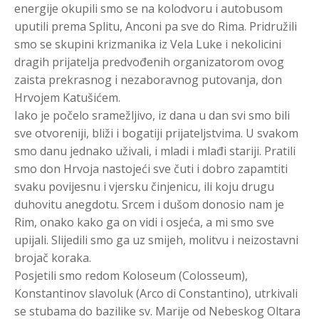
energije okupili smo se na kolodvoru i autobusom
uputili prema Splitu, Anconi pa sve do Rima. Pridružili
smo se skupini krizmanika iz Vela Luke i nekolicini
dragih prijatelja predvođenih organizatorom ovog
zaista prekrasnog i nezaboravnog putovanja, don
Hrvojem Katušićem.
Iako je počelo sramežljivo, iz dana u dan svi smo bili
sve otvoreniji, bliži i bogatiji prijateljstvima. U svakom
smo danu jednako uživali, i mladi i mlađi stariji. Pratili
smo don Hrvoja nastojeći sve čuti i dobro zapamtiti
svaku povijesnu i vjersku činjenicu, ili koju drugu
duhovitu anegdotu. Srcem i dušom donosio nam je
Rim, onako kako ga on vidi i osjeća, a mi smo sve
upijali. Slijedili smo ga uz smijeh, molitvu i neizostavni
brojač koraka.
Posjetili smo redom Koloseum (Colosseum),
Konstantinov slavoluk (Arco di Constantino), utrkivali
se stubama do bazilike sv. Marije od Nebeskog Oltara