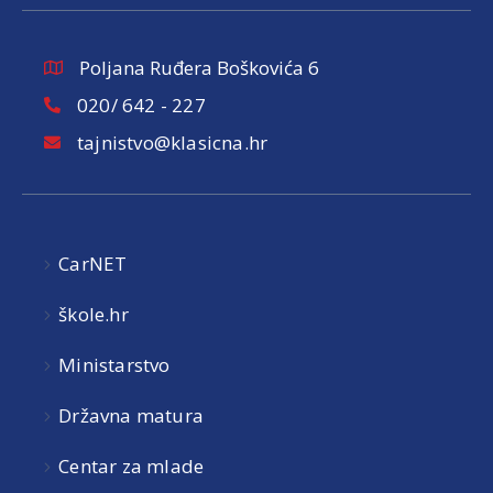
Poljana Ruđera Boškovića 6
020/ 642 - 227
tajnistvo@klasicna.hr
CarNET
škole.hr
Ministarstvo
Državna matura
Centar za mlade