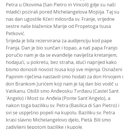
Petra u Okovima (San Pietro in Vincoli) gdje su naši
mladići pozirali pored Michelangelova Mojsija. Taj su
nas dan ugostile Kćeri milosrđa sv. Franje, vrijedne
sestre naše blaženice Marije od Propetoga Isusa
Petković.
Srijeda je bila rezervirana za audijenciju kod pape
Franja. Dan je bio sunčan i topao, a naš papa Franjo
poručio nam je da se evanđelje naviješta kretanjem,
hodajući, u pokretu, bez straha, idući naprijed kako
bismo donosili novost Isusa koji sve mijenja. Osnaženi
Papinim riječima nastavili smo hodati za don Hrvojem i
don Brankom Jurićem koji nam je taj dan bio vodič u
Vatikanu. Obišli smo Anđeosku Tvrđavu (Castel Sant
´Angelo) i Most sv. Anđela (Ponte Sant´Angelo), a
nakon toga baziliku sv. Petra (Basilica di San Pietro) i
svi se uspješno popeli na kupolu. Baziliku sv. Petra
krasi slavno Michelangelovo djelo, Pietà. Bili smo
zadivljeni ljepotom bazilike i kupole.