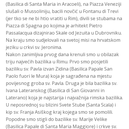
(Basilica di Santa Maria in Aracoeli), na Piazza Veneziji
slušali o Mussoliniju, bacili novčić u Fontanu di Trevi
(jer tko se ne bi htio vratiti u Rim), divili se stubama na
Piazza di Spagna po kojima je arhitekt Pietro
Passalacqua dizajnirao Skale od Jezuita u Dubrovniku.
Na kraju smo sudjelovali na svetoj misi na hrvatskom
jeziku u crkvi sv. Jeronima.
Nakon zanimljiva prvog dana krenuli smo u obilazak
triju najvećih bazilika u Rimu. Prvo smo posjetili
baziliku sv. Pavla izvan Zidina (Basilica Papale San
Paolo fuori le Mura) koja je sagrađena na mjestu
povijesnog groba sv. Pavla. Druga je bila bazilika sv.
Ivana Lateranskog (Basilica di San Giovanni in
Laterano) koja je najstarija i najvažnija rimska bazilika.
U neposrednoj su blizini Svete Stube (Santa Scala) i
kip sv. Franja Asiškog kraj kojega smo se pomolili.
Popodne smo stigli do bazilike sv. Marije Velike
(Basilica Papale di Santa Maria Maggiore) i crkve sv.