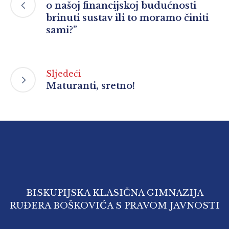
o našoj financijskoj budućnosti
brinuti sustav ili to moramo činiti
sami?”
Sljedeći
Maturanti, sretno!
BISKUPIJSKA KLASIČNA GIMNAZIJA
RUĐERA BOŠKOVIĆA S PRAVOM JAVNOSTI