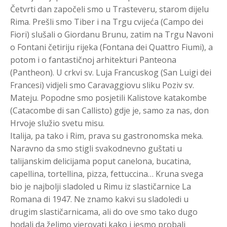
Četvrti dan započeli smo u Trasteveru, starom dijelu
Rima. Prešli smo Tiber i na Trgu cvijeća (Campo dei
Fiori) slušali o Giordanu Brunu, zatim na Trgu Navoni
o Fontani četiriju rijeka (Fontana dei Quattro Fiumi), a
potom i o fantastičnoj arhitekturi Panteona
(Pantheon). U crkvi sv. Luja Francuskog (San Luigi dei
Francesi) vidjeli smo Caravaggiovu sliku Poziv sv.
Mateju. Popodne smo posjetili Kalistove katakombe
(Catacombe di san Callisto) gdje je, samo za nas, don
Hrvoje služio svetu misu.
Italija, pa tako i Rim, prava su gastronomska meka.
Naravno da smo stigli svakodnevno guštati u
talijanskim delicijama poput canelona, bucatina,
capellina, tortellina, pizza, fettuccina… Kruna svega
bio je najbolji sladoled u Rimu iz slastičarnice La
Romana di 1947. Ne znamo kakvi su sladoledi u
drugim slastičarnicama, ali do ove smo tako dugo
hodali da želimo vjerovati kako i jesmo probali