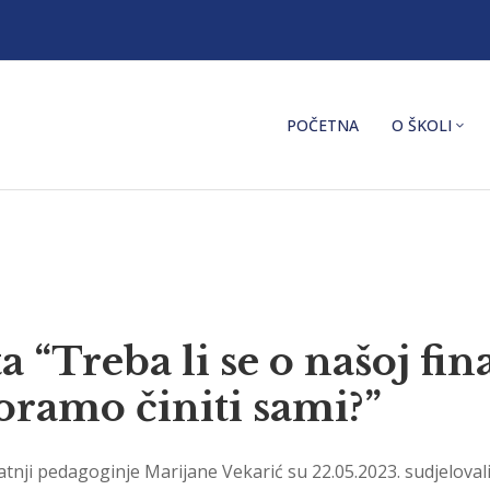
POČETNA
O ŠKOLI
 “Treba li se o našoj fi
moramo činiti sami?”
atnji pedagoginje Marijane Vekarić su 22.05.2023. sudjeloval