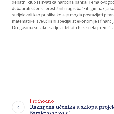
debatni klub i Hrvatska narodna banka. Tema ovogodišnj
debatirali učenici prestižnih zagrebačkih gimnazija ko
sudjelovali kao publika koja je mogla postavljati pita
matematike, sveučilišni specijalist ekonomije i financij
Drugašima se jako svidjela debata te se neki premišlja
Prethodno
Razmjena učenika u sklopu projek
Sarajevo se vole”.