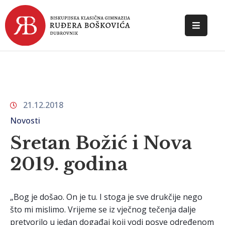
POČETNA
O
ŠKOLI
21.12.2018
DOKUMENTI
Novosti
NOVOSTI
Sretan Božić i Nova
KONTAKT
2019. godina
„Bog je došao. On je tu. I stoga je sve drukčije nego
što mi mislimo. Vrijeme se iz vječnog tečenja dalje
pretvorilo u jedan događaj koji vodi posve određenom