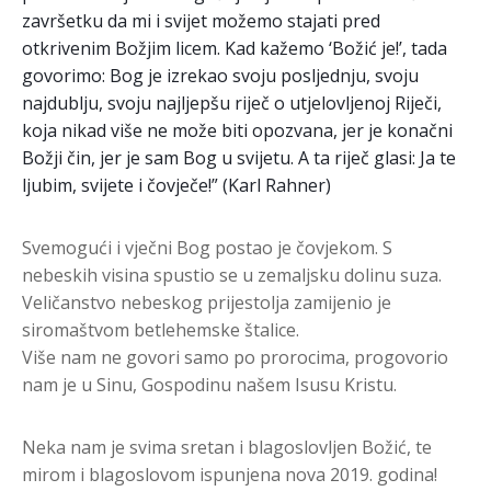
završetku da mi i svijet možemo stajati pred
otkrivenim Božjim licem. Kad kažemo ‘Božić je!’, tada
govorimo: Bog je izrekao svoju posljednju, svoju
najdublju, svoju najljepšu riječ o utjelovljenoj Riječi,
koja nikad više ne može biti opozvana, jer je konačni
Božji čin, jer je sam Bog u svijetu. A ta r
iječ glasi: Ja te
ljubim, svijete i čovječe!” (Karl Rahner)
Svemogući i vječni Bog postao je čovjekom. S
nebeskih visina spustio se u zemaljsku dolinu suza.
Veličanstvo nebeskog prijestolja zamijenio je
siromaštvom betlehemske štalice.
Više nam ne govori samo po prorocima, progovorio
nam je u Sinu, Gospodinu našem Isusu Kristu.
Neka nam je svima sretan i blagoslovljen Božić, te
mirom i blagoslovom ispunjena nova 2019. godina!