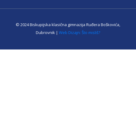
© 2024 Biskupijska klasična gimnazija Ruđera Boškovića,
Dubrovnik |
Web Dizajn: Što misliš?