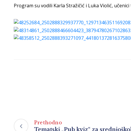
Program su vodili Karla Stražičić i Luka Violić, učenici
Prethodno
Tematski „Pub kviz“ za srednjoško