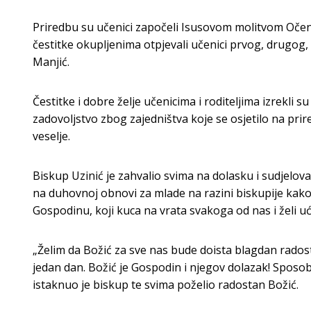
Priredbu su učenici započeli Isusovom molitvom Očena
čestitke okupljenima otpjevali učenici prvog, drugog,
Manjić.
Čestitke i dobre želje učenicima i roditeljima izrekli
zadovoljstvo zbog zajedništva koje se osjetilo na prir
veselje.
Biskup Uzinić je zahvalio svima na dolasku i sudjelov
na duhovnoj obnovi za mlade na razini biskupije kako 
Gospodinu, koji kuca na vrata svakoga od nas i želi u
„Želim da Božić za sve nas bude doista blagdan radost
jedan dan. Božić je Gospodin i njegov dolazak! Sposoba
istaknuo je biskup te svima poželio radostan Božić.