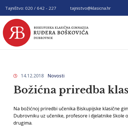
Tajništvo: 020 / 642 - 227
tajnistvo@klasicna.hr
14.12.2018
Novosti
Božićna priredba kla
Na božićnoj priredbi učenika Biskupijske klasične gim
Dubrovniku uz učenike, profesore i djelatnike škole okup
drugima.