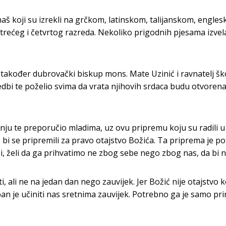
š koji su izrekli na grčkom, latinskom, talijanskom, engle
 trećeg i četvrtog razreda. Nekoliko prigodnih pjesama izve
 su također dubrovački biskup mons. Mate Uzinić i ravnatelj šk
edbi te poželio svima da vrata njihovih srdaca budu otvorena i
anju te preporučio mladima, uz ovu pripremu koju su radili u
bi se pripremili za pravo otajstvo Božića. Ta priprema je p
ći, želi da ga prihvatimo ne zbog sebe nego zbog nas, da bi 
i, ali ne na jedan dan nego zauvijek. Jer Božić nije otajstvo
n je učiniti nas sretnima zauvijek. Potrebno ga je samo primit