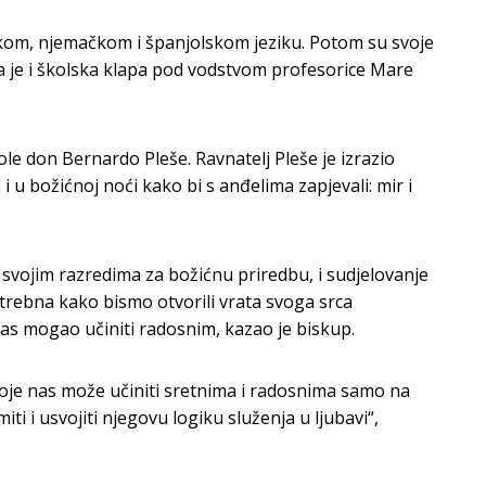
skom, njemačkom i španjolskom jeziku. Potom su svoje
la je i školska klapa pod vodstvom profesorice Mare
ole don Bernardo Pleše. Ravnatelj Pleše je izrazio
 u božićnoj noći kako bi s anđelima zapjevali: mir i
 svojim razredima za božićnu priredbu, i sudjelovanje
otrebna kako bismo otvorili vrata svoga srca
nas mogao učiniti radosnim, kazao je biskup.
 koje nas može učiniti sretnima i radosnima samo na
i i usvojiti njegovu logiku služenja u ljubavi“,