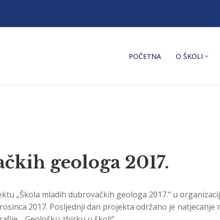
POČETNA
O ŠKOLI
čkih geologa 2017.
ektu „Škola mladih dubrovačkih geologa 2017.“ u organizacij
osinca 2017. Posljednji dan projekta održano je natjecanje 
fije, „Geološku zbirku u školi“.