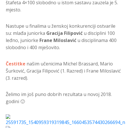
štafeta 4×100 slobodno u istom sastavu zauzela je 5.
mjesto.
Nastupe u finalima u ženskoj konkurenciji ostvarile
su: mlađa juniorka
Gracija Filipović
u disciplini 100
leđno, juniorke
Frane Miloslavić
u disciplinama 400
slobodno i 400 mješovito.
Čestitke
našim učenicima Michel Brassard, Mario
Šurković, Gracija Filipović (1. Razred) i Frane Miloslavić
(3. razred).
Želimo im još puno dobrih rezultata u novoj 2018.
godini
🙂