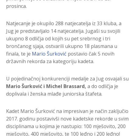
prosinca.
Natjecanje je okupilo 288 natjecatelja iz 33 kluba, a
Jug je predstavljalo 14 natjecatelja. Jugaši su svojili
ukupno 8 odličja od kojih su pet srebrnog i tri
brončanog sjaja, ostvarili ukupno 18 plasmana u
finala, te je
Mario Šurković
postavio čak 5 novih
državnih rekorda za kategoriju kadeta.
U pojedinačnoj konkurenciji medalje za Jug osvajali su
Mario Šurković i Mic
hel Brassard,
a do odličja je
doplivala i ženska mlađe juniorska štafeta.
Kadet Mario Šurković na impresivan je način zaključio
2017. godinu postavivši nove kadetske rekorde u svim
disciplinama u kojima je nastupio: 100 mješovito, 200
mješovito, 400 mješovito, te 100 leđno i 200 leđno!