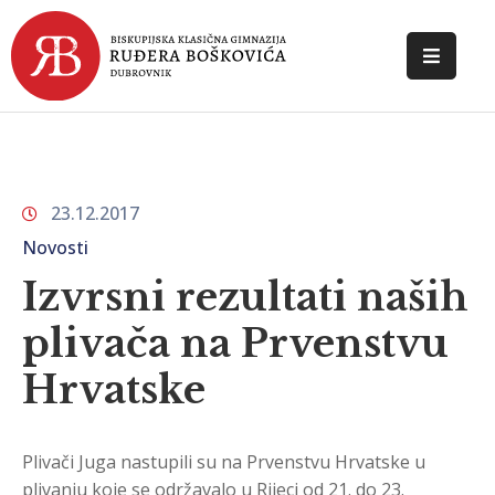
POČETNA
O
ŠKOLI
23.12.2017
DOKUMENTI
Novosti
NOVOSTI
Izvrsni rezultati naših
plivača na Prvenstvu
KONTAKT
Hrvatske
Plivači Juga nastupili su na Prvenstvu Hrvatske u
plivanju koje se održavalo u Rijeci od 21. do 23.