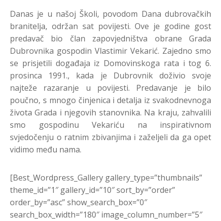
Danas je u našoj Školi, povodom Dana dubrovačkih
branitelja, održan sat povijesti. Ove je godine gost
predavač bio član zapovjedništva obrane Grada
Dubrovnika gospodin Vlastimir Vekarić. Zajedno smo
se prisjetili događaja iz Domovinskoga rata i tog 6.
prosinca 1991., kada je Dubrovnik doživio svoje
najteže razaranje u povijesti. Predavanje je bilo
poučno, s mnogo činjenica i detalja iz svakodnevnoga
života Grada i njegovih stanovnika. Na kraju, zahvalili
smo gospodinu Vekariću na inspirativnom
svjedočenju o ratnim zbivanjima i zaželjeli da ga opet
vidimo među nama.
[Best_Wordpress_Gallery gallery_type=”thumbnails”
theme_id=”1″ gallery_id=”10″ sort_by=”order”
order_by=”asc” show_search_box=”0″
search_box_width=”180″ image_column_number=”5″