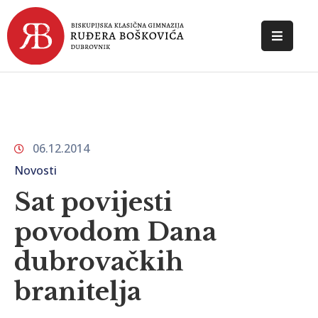
POČETNA
O
ŠKOLI
06.12.2014
DOKUMENTI
Novosti
NOVOSTI
Sat povijesti
KONTAKT
povodom Dana
dubrovačkih
branitelja