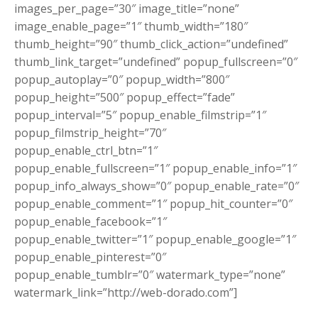
images_per_page=”30″ image_title=”none”
image_enable_page=”1″ thumb_width=”180″
thumb_height=”90″ thumb_click_action=”undefined”
thumb_link_target=”undefined” popup_fullscreen=”0″
popup_autoplay=”0″ popup_width=”800″
popup_height=”500″ popup_effect=”fade”
popup_interval=”5″ popup_enable_filmstrip=”1″
popup_filmstrip_height=”70″
popup_enable_ctrl_btn=”1″
popup_enable_fullscreen=”1″ popup_enable_info=”1″
popup_info_always_show=”0″ popup_enable_rate=”0″
popup_enable_comment=”1″ popup_hit_counter=”0″
popup_enable_facebook=”1″
popup_enable_twitter=”1″ popup_enable_google=”1″
popup_enable_pinterest=”0″
popup_enable_tumblr=”0″ watermark_type=”none”
watermark_link=”http://web-dorado.com”]