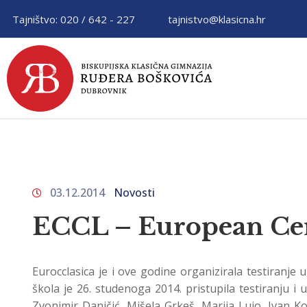
Tajništvo: 020 / 642 - 227
tajnistvo@klasicna.hr
03.12.2014
Novosti
ECCL – European Certi
Eurocclasica je i ove godine organizirala testiranj
škola je 26. studenoga 2014. pristupila testiranju i
Zvonimir Daničić, Mišela Grkeš, Marija Lujo, Ivan Kop