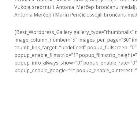
Vukoja srebrnu i Antonia Merčep brončanu medalju. 
Antonia Merčep i Marin Peričić osvojili brončanu medal
[Best_Wordpress_Gallery gallery_type=”thumbnails” t
image_column_number=”5″ images_per_page=”30″ ima
thumb_link_target=”undefined” popup_fullscreen=”0
popup_enable_filmstrip=”1″ popup_filmstrip_height=
popup_info_always_show=”0″ popup_enable_rate=”0″
popup_enable_google=”1″ popup_enable_pinterest=”