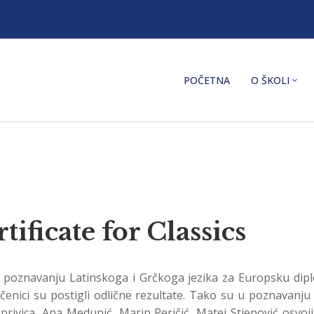
POČETNA
O ŠKOLI
ficate for Classics
e u poznavanju Latinskoga i Grčkoga jezika za Europsku dipl
 učenici su postigli odlične rezultate. Tako su u poznavanj
rivica, Ana Medunić, Marin Peričić, Matej Stjepović osvojil