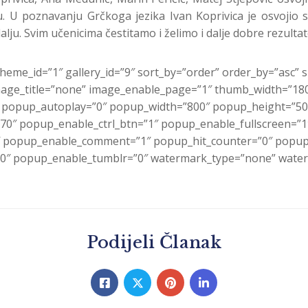
U poznavanju Grčkoga jezika Ivan Koprivica je osvojio s
ju. Svim učenicima čestitamo i želimo i dalje dobre rezultat
heme_id=”1″ gallery_id=”9″ sort_by=”order” order_by=”asc”
ge_title=”none” image_enable_page=”1″ thumb_width=”180″
″ popup_autoplay=”0″ popup_width=”800″ popup_height=”500
”70″ popup_enable_ctrl_btn=”1″ popup_enable_fullscreen=”
 popup_enable_comment=”1″ popup_hit_counter=”0″ popup_
0″ popup_enable_tumblr=”0″ watermark_type=”none” waterm
Podijeli Članak