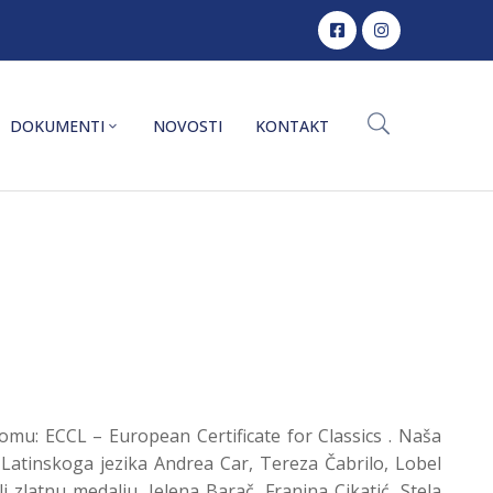
DOKUMENTI
NOVOSTI
KONTAKT
omu: ECCL – European Certificate for Classics . Naša
u Latinskoga jezika Andrea Car, Tereza Čabrilo, Lobel
i zlatnu medalju, Jelena Barač, Franina Cikatić, Stela