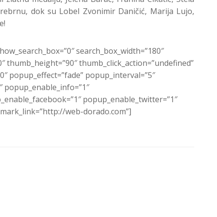
rebrnu, dok su Lobel Zvonimir Daničić, Marija Lujo,
e!
 show_search_box=”0″ search_box_width=”180″
 thumb_height=”90″ thumb_click_action=”undefined”
″ popup_effect=”fade” popup_interval=”5″
1″ popup_enable_info=”1″
enable_facebook=”1″ popup_enable_twitter=”1″
ark_link=”http://web-dorado.com”]