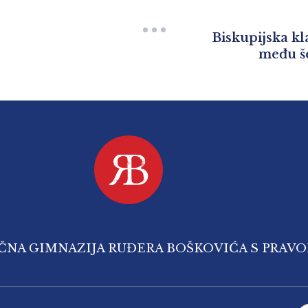
Biskupijska k
među še
IČNA GIMNAZIJA RUĐERA BOŠKOVIĆA S PRAV