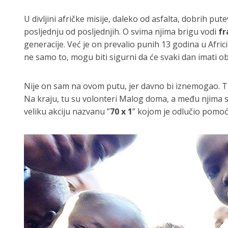
U divljini afričke misije, daleko od asfalta, dobrih p
posljednju od posljednjih. O svima njima brigu vodi
fr
generacije. Već je on prevalio punih 13 godina u Africi
ne samo to, mogu biti sigurni da će svaki dan imati o
Nije on sam na ovom putu, jer davno bi iznemogao. Tu
Na kraju, tu su volonteri Malog doma, a među njima s
veliku akciju nazvanu ”
70 x 1
” kojom je odlučio pomoć