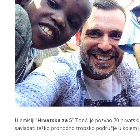
U emisiji ”
Hrvatska za 5
” Tonći je pozvao 70 hrvatsk
savladati teško prohodno tropsko područje u kojem je