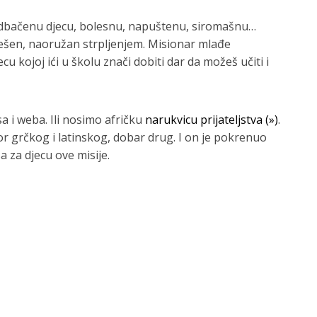
 za odbačenu djecu, bolesnu, napuštenu, siromašnu…
ješen, naoružan strpljenjem. Misionar mlađe
u kojoj ići u školu znači dobiti dar da možeš učiti i
 i weba. Ili nosimo afričku
narukvicu prijateljstva (»)
.
r grčkog i latinskog, dobar drug. I on je pokrenuo
za djecu ove misije.