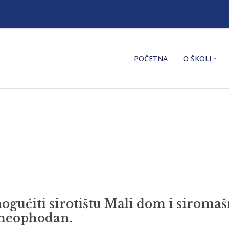
POČETNA
O ŠKOLI
mogućiti sirotištu Mali dom i siromaš
e neophodan.