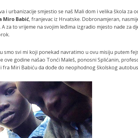
uteva i urbanizacije smjestio se naš Mali dom i velika škola
a Miro Babić
, franjevac iz Hrvatske. Dobronamjeran, nasmi
. A za to vrijeme na svojim leđima izgradio mjesto nade za djec
brok.
 smo svi mi koji ponekad navratimo u ovu misiju putem fejsa
e ove godine našao Tonći Maleš, ponosni Splićanin, profeso
i fra Miri Babiću da dođe do neophodnog školskog autobusa 