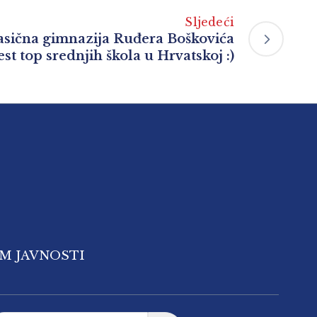
Sljedeći
lasična gimnazija Ruđera Boškovića
st top srednjih škola u Hrvatskoj :)
OM JAVNOSTI