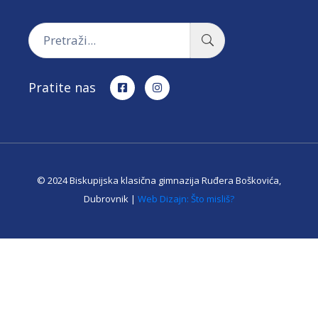
Pratite nas
© 2024 Biskupijska klasična gimnazija Ruđera Boškovića,
Dubrovnik |
Web Dizajn: Što misliš?