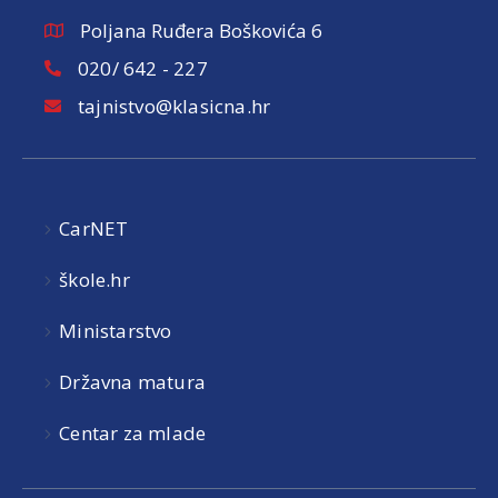
Poljana Ruđera Boškovića 6
020/ 642 - 227
tajnistvo@klasicna.hr
CarNET
škole.hr
Ministarstvo
Državna matura
Centar za mlade