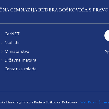
IČNA GIMNAZIJA RUĐERA BOŠKOVIĆA S PRAV
CarNET
škole.hr
Ministarstvo
Pr
Državna matura
Centar za mlade
jska klasična gimnazija Ruđera Boškovića, Dubrovnik |
Web Dizajn: Što mis