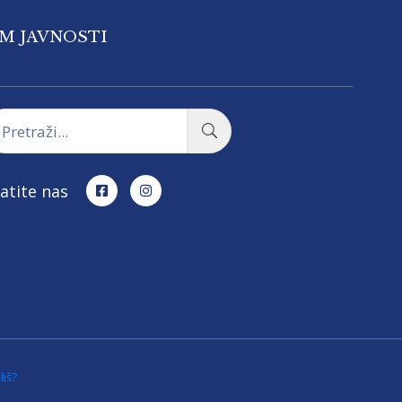
OM JAVNOSTI
atite nas
liš?