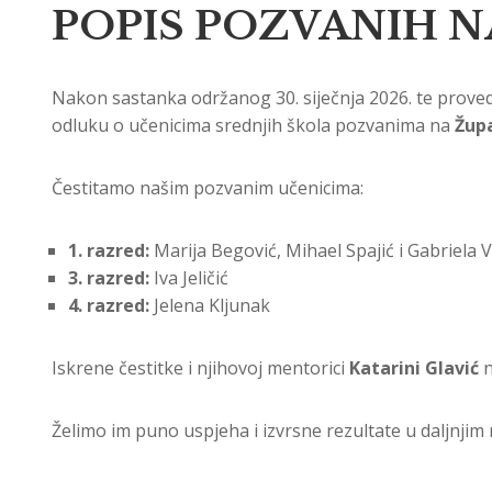
POPIS POZVANIH N
Nakon sastanka održanog 30. siječnja 2026. te provede
odluku o učenicima srednjih škola pozvanima na
Župa
Čestitamo našim pozvanim učenicima:
1. razred:
Marija Begović, Mihael Spajić i Gabriela 
3. razred:
Iva Jeličić
4. razred:
Jelena Kljunak
Iskrene čestitke i njihovoj mentorici
Katarini Glavić
n
Želimo im puno uspjeha i izvrsne rezultate u daljnjim