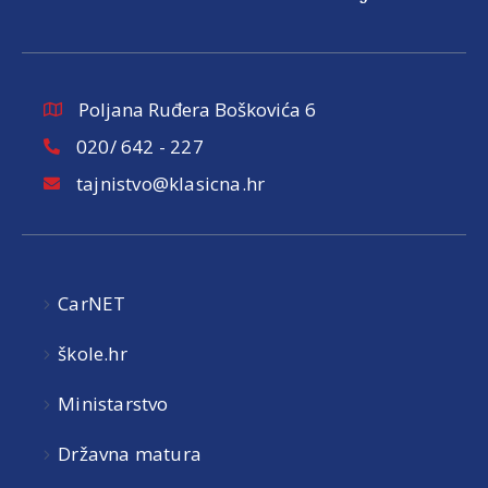
Poljana Ruđera Boškovića 6
020/ 642 - 227
tajnistvo@klasicna.hr
CarNET
škole.hr
Ministarstvo
Državna matura