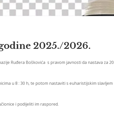
 godine 2025./2026.
zije Ruđera Boškovića s pravom javnosti da nastava za 2025
ma u 8 : 30 h, te potom nastaviti s euharistijskim slavljem i
ionice i podijeliti im raspored.