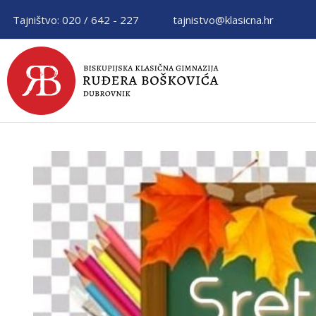
Tajništvo: 020 / 642 - 227
tajnistvo@klasicna.hr