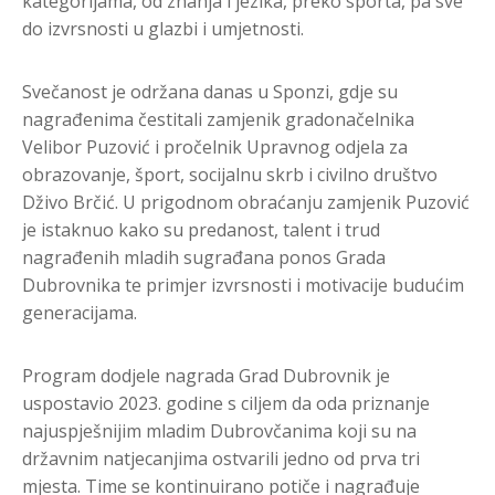
kategorijama, od znanja i jezika, preko sporta, pa sve
do izvrsnosti u glazbi i umjetnosti.
Svečanost je
održana danas u Sponzi, gdje su
nagrađenima čestitali zamjenik gradonačelnika
Velibor Puzović i pročelnik Upravnog odjela za
obrazovanje, šport, socijalnu skrb i civilno društvo
Dživo Brčić. U prigodnom obraćanju zamjenik Puzović
je istaknuo kako su predanost, talent i trud
nagrađenih mladih sugrađana ponos Grada
Dubrovnika te primjer izvrsnosti i motivacije budućim
generacijama.
Program dodjele nagrada Grad Dubrovnik je
uspostavio 2023. godine s ciljem da oda priznanje
najuspješnijim mladim Dubrovčanima koji su na
državnim natjecanjima ostvarili jedno od prva tri
mjesta. Time se kontinuirano potiče i nagrađuje