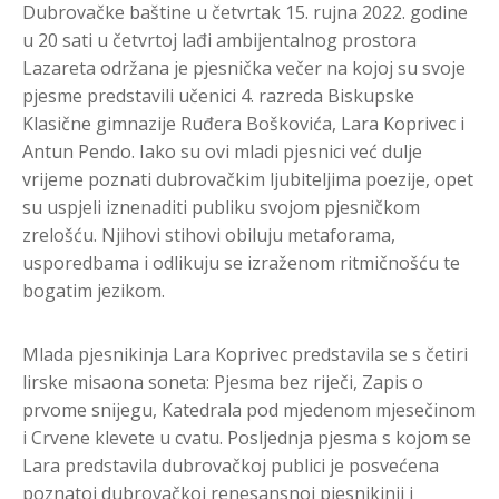
Dubrovačke baštine u četvrtak 15. rujna 2022. godine
u 20 sati u četvrtoj lađi ambijentalnog prostora
Lazareta održana je pjesnička večer na kojoj su svoje
pjesme predstavili učenici 4. razreda Biskupske
Klasične gimnazije Ruđera Boškovića, Lara Koprivec i
Antun Pendo. Iako su ovi mladi pjesnici već dulje
vrijeme poznati dubrovačkim ljubiteljima poezije, opet
su uspjeli iznenaditi publiku svojom pjesničkom
zrelošću. Njihovi stihovi obiluju metaforama,
usporedbama i odlikuju se izraženom ritmičnošću te
bogatim jezikom.
Mlada pjesnikinja Lara Koprivec predstavila se s četiri
lirske misaona soneta: Pjesma bez riječi, Zapis o
prvome snijegu, Katedrala pod mjedenom mjesečinom
i Crvene klevete u cvatu. Posljednja pjesma s kojom se
Lara predstavila dubrovačkoj publici je posvećena
poznatoj dubrovačkoj renesansnoj pjesnikinji i