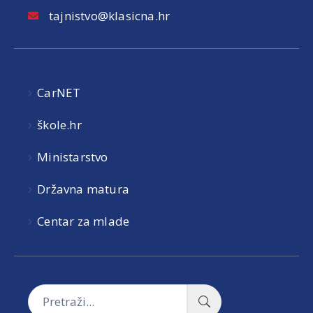
tajnistvo@klasicna.hr
CarNET
škole.hr
Ministarstvo
Državna matura
Centar za mlade