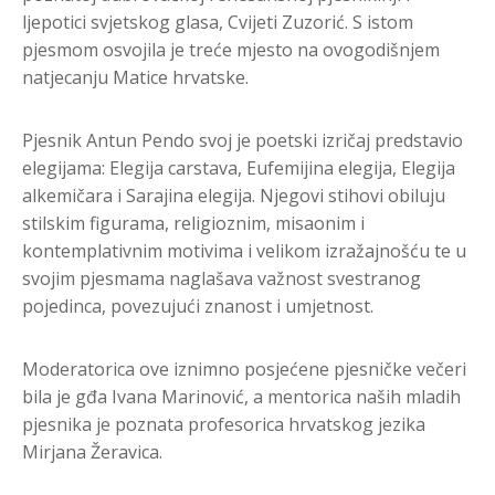
ljepotici svjetskog glasa, Cvijeti Zuzorić. S istom
pjesmom osvojila je treće mjesto na ovogodišnjem
natjecanju Matice hrvatske.
Pjesnik Antun Pendo svoj je poetski izričaj predstavio
elegijama: Elegija carstava, Eufemijina elegija, Elegija
alkemičara i Sarajina elegija. Njegovi stihovi obiluju
stilskim figurama, religioznim, misaonim i
kontemplativnim motivima i velikom izražajnošću te u
svojim pjesmama naglašava važnost svestranog
pojedinca, povezujući znanost i umjetnost.
Moderatorica ove iznimno posjećene pjesničke večeri
bila je gđa Ivana Marinović, a mentorica naših mladih
pjesnika je poznata profesorica hrvatskog jezika
Mirjana Žeravica.