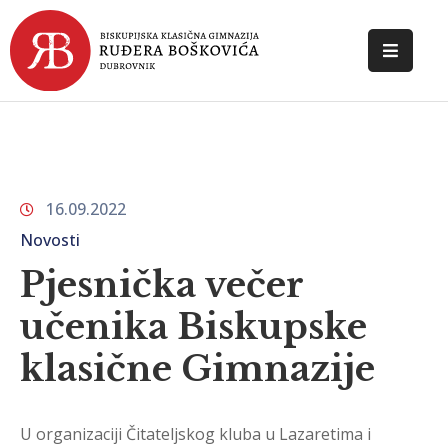
POČETNA
O
ŠKOLI
16.09.2022
DOKUMENTI
Novosti
NOVOSTI
Pjesnička večer
KONTAKT
učenika Biskupske
klasične Gimnazije
U organizaciji Čitateljskog kluba u Lazaretima i