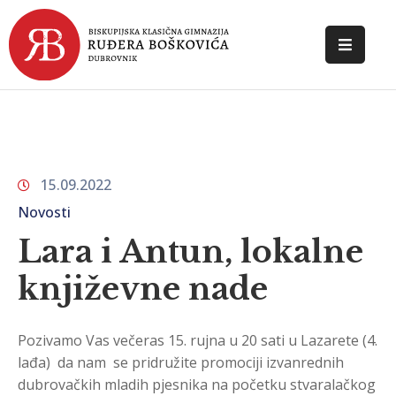
POČETNA
O
ŠKOLI
15.09.2022
DOKUMENTI
Novosti
NOVOSTI
Lara i Antun, lokalne
KONTAKT
književne nade
Pozivamo Vas večeras 15. rujna u 20 sati u Lazarete (4.
lađa) da nam se pridružite promociji izvanrednih
dubrovačkih mladih pjesnika na početku stvaralačkog