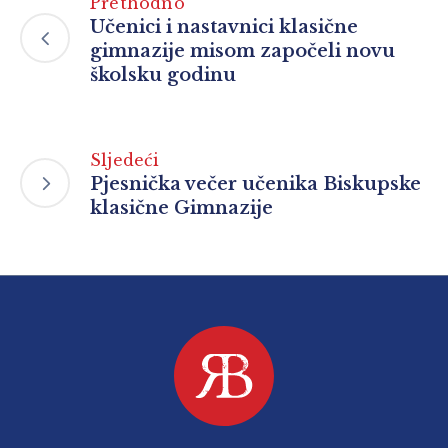
Prethodno
Učenici i nastavnici klasične
gimnazije misom započeli novu
školsku godinu
Sljedeći
Pjesnička večer učenika Biskupske
klasične Gimnazije