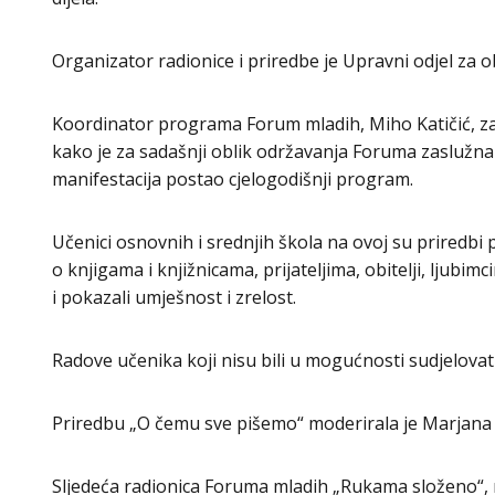
Organizator radionice i priredbe je Upravni odjel za o
Koordinator programa Forum mladih, Miho Katičić, zah
kako je za sadašnji oblik održavanja Foruma zaslužn
manifestacija postao cjelogodišnji program.
Učenici osnovnih i srednjih škola na ovoj su priredbi po
o knjigama i knjižnicama, prijateljima, obitelji, ljub
i pokazali umješnost i zrelost.
Radove učenika koji nisu bili u mogućnosti sudjelovati, č
Priredbu „O čemu sve pišemo“ moderirala je
Marjana 
Sljedeća radionica Foruma mladih „Rukama složeno“, 