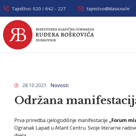
Tajništvo: 020 / 642 - 227
tajnistvo@klasicna.hr
28.10.2021
Novosti
Održana manifestaci
Prva priredba cjelogodišnje manifestacije
„Forum ml
Ogranak Lapad u Atlant Centru. Svoje literarne radov
dijela.