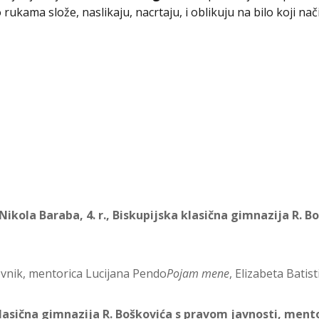
ukama slože, naslikaju, nacrtaju, i oblikuju na bilo koji nač
Nikola Baraba, 4. r., Biskupijska klasična gimnazija R. 
rovnik, mentorica Lucijana Pendo
Pojam mene
, Elizabeta Bati
a klasična gimnazija R. Boškovića s pravom javnosti, ment