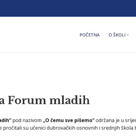
POČETNA
O ŠKOLI
ja Forum mladih
adih“
pod nazivom
„O čemu sve pišemo“
održana je u srije
e pročitali su učenici dubrovačkih osnovnih i srednjih škol