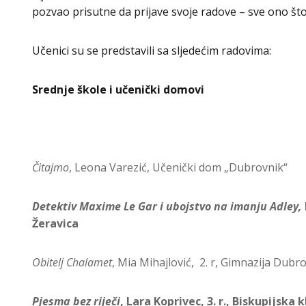
pozvao prisutne da prijave svoje radove – sve ono što r
Učenici su se predstavili sa sljedećim radovima:
Srednje škole i učenički domovi
Čitajmo
, Leona Varezić, Učenički dom „Dubrovnik“
Detektiv Maxime Le Gar i ubojstvo na imanju Adley,
Žeravica
Obitelj Chalamet
, Mia Mihajlović, 2. r, Gimnazija Dub
Pjesma bez riječi
, Lara Koprivec, 3. r., Biskupijsk