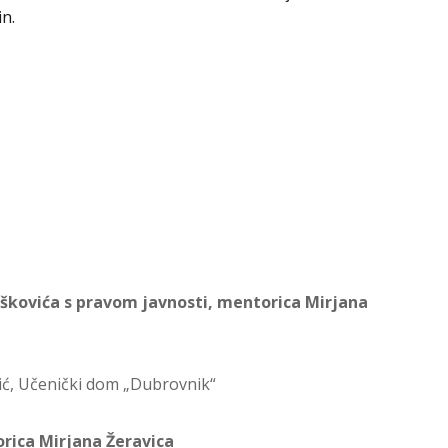
in.
Boškovića s pravom javnosti, mentorica Mirjana
stić, Učenički dom „Dubrovnik“
orica Mirjana Žeravica