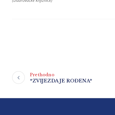
(Dubrovačke knjižnice)
Prethodno
*ZVIJEZDA JE ROĐENA*