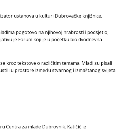
nizator ustanova u kulturi Dubrovačke knjižnice.
ladima pogotovo na njihovoj hrabrosti i podsjetio,
icijativu je Forum koji je u početku bio dvodnevna
rese kroz tekstove o različitim temama. Mladi su pisali
pustili u prostore između stvarnog i izmaštanog svijeta
oru Centra za mlade Dubrovnik. Katičić je