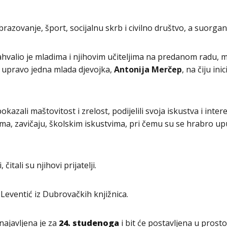
brazovanje, šport, socijalnu skrb i civilno društvo, a suorga
valio je mladima i njihovim učiteljima na predanom radu, m
a upravo jedna mlada djevojka,
Antonija Merčep
, na čiju in
kazali maštovitost i zrelost, podijelili svoja iskustva i inte
imcima, zavičaju, školskim iskustvima, pri čemu su se hrabro u
itali su njihovi prijatelji.
Leventić iz Dubrovačkih knjižnica.
najavljena je za
24. studenoga
i bit će postavljena u prost