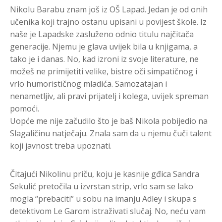
Nikolu Barabu znam još iz OŠ Lapad. Jedan je od onih
učenika koji trajno ostanu upisani u povijest škole. Iz
naše je Lapadske zasluženo odnio titulu najčitača
generacije. Njemu je glava uvijek bila u knjigama, a
tako je i danas. No, kad izroni iz svoje literature, ne
možeš ne primijetiti velike, bistre oči simpatičnog i
vrlo humorističnog mladića. Samozatajan i
nenametljiv, ali pravi prijatelj i kolega, uvijek spreman
pomoći.
Uopće me nije začudilo što je baš Nikola pobijedio na
Slagaličinu natječaju. Znala sam da u njemu čuči talent
koji javnost treba upoznati.
Čitajući Nikolinu priču, koju je kasnije gđica Sandra
Sekulić pretočila u izvrstan strip, vrlo sam se lako
mogla “prebaciti” u sobu na imanju Adley i skupa s
detektivom Le Garom istraživati slučaj. No, neću vam