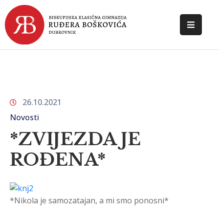
POČETNA
O
ŠKOLI
26.10.2021
DOKUMENTI
Novosti
NOVOSTI
*ZVIJEZDA JE
KONTAKT
ROĐENA*
*Nikola je samozatajan, a mi smo ponosni*