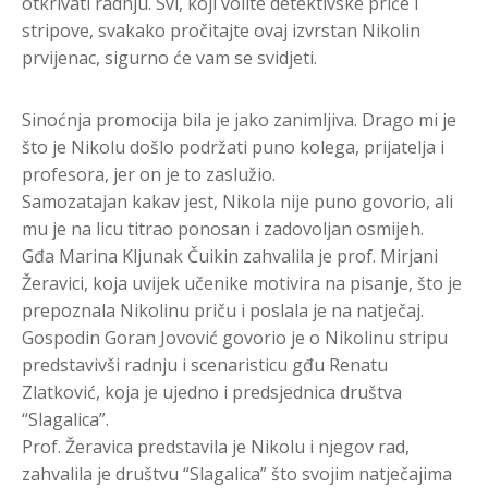
otkrivati radnju. Svi, koji volite detektivske priče i
stripove, svakako pročitajte ovaj izvrstan Nikolin
prvijenac, sigurno će vam se svidjeti.
Sinoćnja promocija bila je jako zanimljiva. Drago mi je
što je Nikolu došlo podržati puno kolega, prijatelja i
profesora, jer on je to zaslužio.
Samozatajan kakav jest, Nikola nije puno govorio, ali
mu je na licu titrao ponosan i zadovoljan osmijeh.
Gđa Marina Kljunak Čuikin zahvalila je prof. Mirjani
Žeravici, koja uvijek učenike motivira na pisanje, što je
prepoznala Nikolinu priču i poslala je na natječaj.
Gospodin Goran Jovović govorio je o Nikolinu stripu
predstavivši radnju i scenaristicu gđu Renatu
Zlatković, koja je ujedno i predsjednica društva
“Slagalica”.
Prof. Žeravica predstavila je Nikolu i njegov rad,
zahvalila je društvu “Slagalica” što svojim natječajima