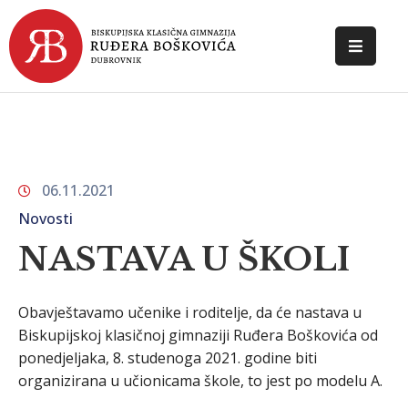
POČETNA
O
ŠKOLI
06.11.2021
DOKUMENTI
Novosti
NOVOSTI
NASTAVA U ŠKOLI
KONTAKT
Obavještavamo učenike i roditelje, da će nastava u
Biskupijskoj klasičnoj gimnaziji Ruđera Boškovića od
ponedjeljaka, 8. studenoga 2021. godine biti
organizirana u učionicama škole, to jest po modelu A.