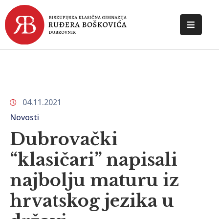
POČETNA
O
ŠKOLI
04.11.2021
DOKUMENTI
Novosti
NOVOSTI
Dubrovački
KONTAKT
“klasičari” napisali
najbolju maturu iz
hrvatskog jezika u