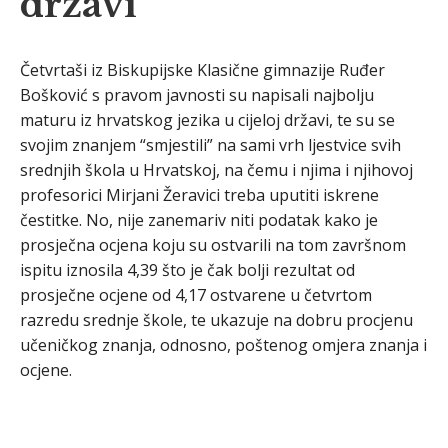
državi
Četvrtaši iz Biskupijske Klasične gimnazije Ruđer
Bošković s pravom javnosti su napisali najbolju
maturu iz hrvatskog jezika u cijeloj državi, te su se
svojim znanjem “smjestili” na sami vrh ljestvice svih
srednjih škola u Hrvatskoj, na čemu i njima i njihovoj
profesorici Mirjani Žeravici treba uputiti iskrene
čestitke. No, nije zanemariv niti podatak kako je
prosječna ocjena koju su ostvarili na tom završnom
ispitu iznosila 4,39 što je čak bolji rezultat od
prosječne ocjene od 4,17 ostvarene u četvrtom
razredu srednje škole, te ukazuje na dobru procjenu
učeničkog znanja, odnosno, poštenog omjera znanja i
ocjene.