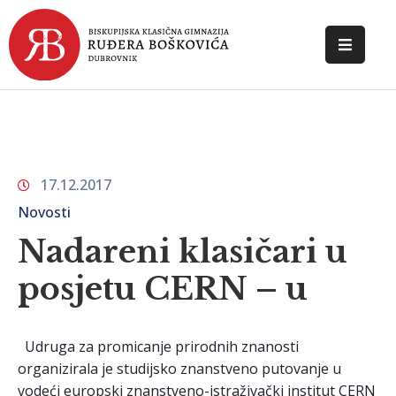
POČETNA
O
ŠKOLI
17.12.2017
DOKUMENTI
Novosti
NOVOSTI
Nadareni klasičari u
KONTAKT
posjetu CERN – u
Udruga za promicanje prirodnih znanosti
organizirala je studijsko znanstveno putovanje u
vodeći europski znanstveno-istraživački institut CERN