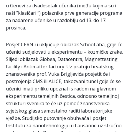
u Genevi za dvadesetak učenika (među kojima su i
naši “klasičari “) polaznika prve generacije programa
za nadarene učenike u razdoblju od 13. do 17.
prosinca.
Posjet CERN-u uključuje obilazak SchooLaba, gdje će
učenici sudjelovati u eksperimentu – kozmičke zrake.
Slijedi obilazak Globea, Datacentra
, Magnettesting
facility i Antimatter factory. Uz pratnju hrvatskog
znanstvenika prof. Vuka Brigljevića posjetit će i
postrojenja CMS ili ALICE, takozvani tunel gdje će se
učenici imati priliku upoznati s radom na glavnom
eksperimentu temeljnih čestica, odnosno temeljnoj
strukturi svemira te će uz pomoć znanstvenika
svjetskog glasa samostalno raditi laboratorijske
vježbe. Studijsko putovanje obuhvaća i posjet
Institutu za nanotehnologiju u Lausanne uz stručno