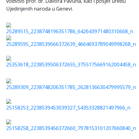
vodstvo prof. dr. Davora Pavuna, kao i posjet uredu
Ujedinjenih naroda u Genevi.