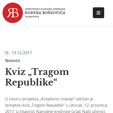
POČETNA
O
ŠKOLI
13.12.2017
DOKUMENTI
Novosti
NOVOSTI
Kviz „Tragom
KONTAKT
Republike“
U okviru projekta „Kreativno znanje“ održan je
tematski kviz„
Tragom Republike
“ u utorak, 12. prosinca
2017. u čitaonici Narodne knjižnice Grad. Naši učenici,