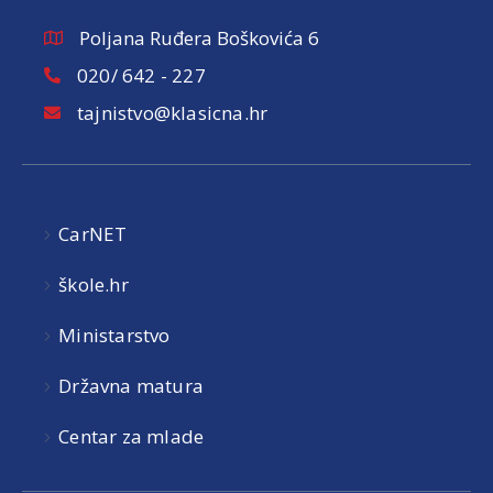
Poljana Ruđera Boškovića 6
020/ 642 - 227
tajnistvo@klasicna.hr
CarNET
škole.hr
Ministarstvo
Državna matura
Centar za mlade