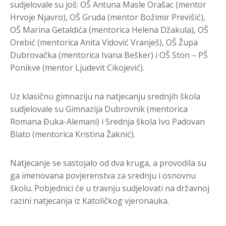
sudjelovale su još: OŠ Antuna Masle Orašac (mentor
Hrvoje Njavro), OŠ Gruda (mentor Božimir Previšić),
OŠ Marina Getaldića (mentorica Helena Džakula), OŠ
Orebić (mentorica Anita Vidović Vranješ), OŠ Župa
Dubrovačka (mentorica Ivana Bešker) i OŠ Ston – PŠ
Ponikve (mentor Ljudevit Cikojević).
Uz klasičnu gimnaziju na natjecanju srednjih škola
sudjelovale su Gimnazija Dubrovnik (mentorica
Romana Đuka-Alemani) i Srednja škola Ivo Padovan
Blato (mentorica Kristina Žaknić).
Natjecanje se sastojalo od dva kruga, a provodila su
ga imenovana povjerenstva za srednju i osnovnu
školu. Pobjednici će u travnju sudjelovati na državnoj
razini natjecanja iz Katoličkog vjeronauka.