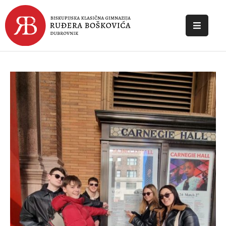
POČETNA
O
ŠKOLI
DOKUMENTI
NOVOSTI
KONTAKT