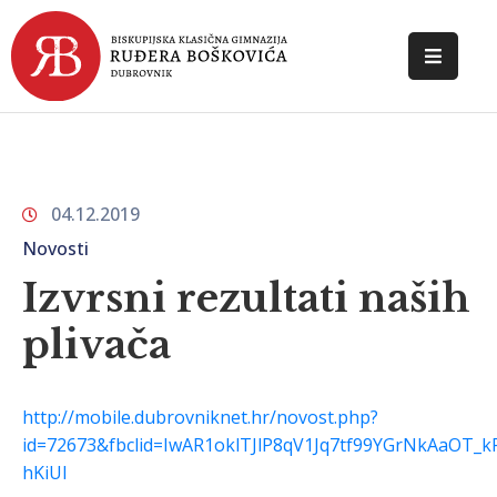
POČETNA
O
ŠKOLI
04.12.2019
DOKUMENTI
Novosti
NOVOSTI
Izvrsni rezultati naših
plivača
KONTAKT
http://mobile.dubrovniknet.hr/novost.php?
id=72673&fbclid=IwAR1oklTJlP8qV1Jq7tf99YGrNkAaOT_
hKiUl