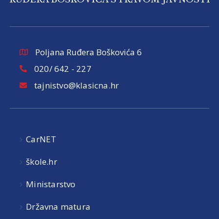
Poljana Ruđera Boškovića 6
020/ 642 - 227
tajnistvo@klasicna.hr
CarNET
škole.hr
Ministarstvo
Državna matura