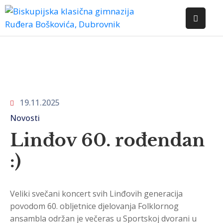
POČETNA
O
ŠKOLI
19.11.2025
DOKUMENTI
Novosti
NOVOSTI
Linđov 60. rođendan
KONTAKT
:)
Veliki svečani koncert svih Linđovih generacija
povodom 60. obljetnice djelovanja Folklornog
ansambla održan je večeras u Sportskoj dvorani u