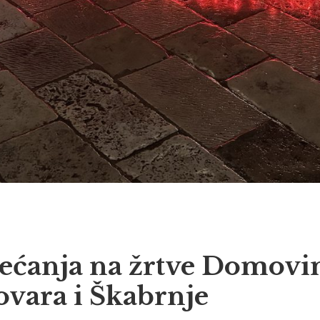
jećanja na žrtve Domovin
ovara i Škabrnje