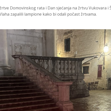
 žrtve Domovinskog rata i Dan sjećanja na žrtvu Vukovara i
 Vlaha zapalili lampione kako bi odali počast žrtvama.