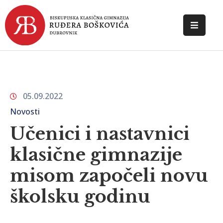
POČETNA
O
ŠKOLI
05.09.2022
DOKUMENTI
Novosti
NOVOSTI
Učenici i nastavnici
klasične gimnazije
KONTAKT
misom započeli novu
školsku godinu