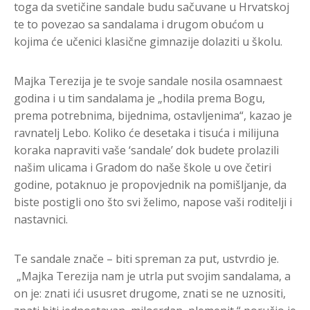
toga da svetičine sandale budu sačuvane u Hrvatskoj
te to povezao sa sandalama i drugom obućom u
kojima će učenici klasične gimnazije dolaziti u školu.
Majka Terezija je te svoje sandale nosila osamnaest
godina i u tim sandalama je „hodila prema Bogu,
prema potrebnima, bijednima, ostavljenima“, kazao je
ravnatelj Lebo. Koliko će desetaka i tisuća i milijuna
koraka napraviti vaše ‘sandale’ dok budete prolazili
našim ulicama i Gradom do naše škole u ove četiri
godine, potaknuo je propovjednik na pomišljanje, da
biste postigli ono što svi želimo, napose vaši roditelji i
nastavnici.
Te sandale znače – biti spreman za put, ustvrdio je.
„Majka Terezija nam je utrla put svojim sandalama, a
on je: znati ići ususret drugome, znati se ne uznositi,