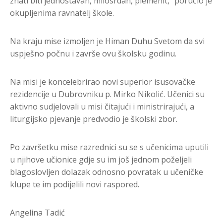
znati biti jednostavan, milosrdan, plemenit,“ poručio je
okupljenima ravnatelj škole.
Na kraju mise izmoljen je Himan Duhu Svetom da svi
uspješno počnu i završe ovu školsku godinu.
Na misi je koncelebrirao novi superior isusovačke
rezidencije u Dubrovniku p. Mirko Nikolić. Učenici su
aktivno sudjelovali u misi čitajući i ministrirajući, a
liturgijsko pjevanje predvodio je školski zbor.
Po završetku mise razrednici su se s učenicima uputili
u njihove učionice gdje su im još jednom poželjeli
blagoslovljen dolazak odnosno povratak u učeničke
klupe te im podijelili novi raspored.
Angelina Tadić