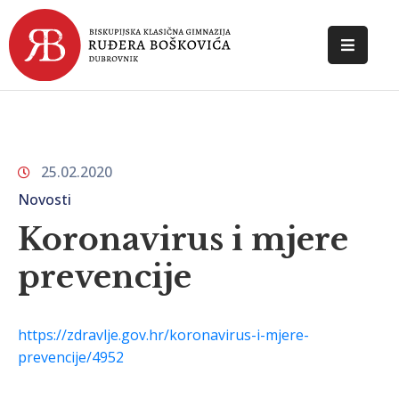
POČETNA
O
ŠKOLI
25.02.2020
DOKUMENTI
Novosti
NOVOSTI
Koronavirus i mjere
prevencije
KONTAKT
https://zdravlje.gov.hr/koronavirus-i-mjere-
prevencije/4952