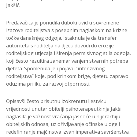
Jakšić.
Predavačica je ponudila duboki uvid u suvremene
izazove roditeljstva s posebnim naglaskom na krizne
točke današnjeg odgoja. Istaknula je da transfer
autoriteta s roditelja na djecu dovodi do erozije
roditeljskog utjecaja i širenja permisivnog stila odgoja,
koji često rezultira zanemarivanjem stvarnih potreba
djeteta. Spomenula je i pojavu “intenzivnog
roditeljstva” koje, pod krinkom brige, djetetu zapravo
oduzima priliku za razvoj otpornosti.
Opisavši često prisutnu izokrenutu ljestvicu
vrijednosti unutar obitelji psihoterapeutkinja Jakši
naglasila je važnost vraćanja jasnoće u hijerarhiju
obiteljskih odnosa, uz oživljavanje očinske uloge i
redefiniranje majčinstva izvan imperativa savršenstva.