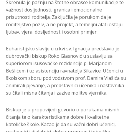
Skrenula je pažnju na štetne obrasce komunikacije te
važnost dosljednosti, granica i emocionalne
prisutnosti roditelja. Zaključila je porukom da je
roditeljstvo poziv, a ne projekt, a temeljni alati ostaju
ljubav, vjera, dosljednost i osobni primjer.
Euharistijsko slavlje u crkvi sv. Ignacija predslavio je
dubrovački biskup Roko Glasnović u suslavlju sa
superiorom isusovačke rezidencije p. Marjanom
Bešlićem i uz asistenciju ravnatelja Sikavice. Učenici u
školskom zboru pod vodstvom prof. Damira Vlašića su
animirali pjevanje, a predstavnici učenika i nastavnika
su čitali misna čitanja i zazive molitve vjernika.
Biskup je u propovijedi govorio o porukama misnih
čitanja te o karakteristikama dobre i kvalitetne
katoličke škole. Kazao je da su važni dobri učenici,
nastavnici i djelatnici, dobar program i tehnička