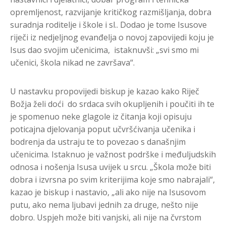
opremljenost, razvijanje kritičkog razmišljanja, dobra
suradnja roditelje i škole i sl.. Dodao je tome Isusove
riječi iz nedjeljnog evanđelja o novoj zapovijedi koju je
Isus dao svojim učenicima, istaknuvši: „svi smo mi
učenici, škola nikad ne završava“.
U nastavku propovijedi biskup je kazao kako Riječ
Božja želi doći do srdaca svih okupljenih i poučiti ih te
je spomenuo neke glagole iz čitanja koji opisuju
poticajna djelovanja poput učvršćivanja učenika i
bodrenja da ustraju te to povezao s današnjim
učenicima. Istaknuo je važnost podrške i međuljudskih
odnosa i nošenja Isusa uvijek u srcu. „Škola može biti
dobra i izvrsna po svim kriterijima koje smo nabrajali“,
kazao je biskup i nastavio, „ali ako nije na Isusovom
putu, ako nema ljubavi jednih za druge, nešto nije
dobro. Uspjeh može biti vanjski, ali nije na čvrstom