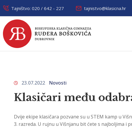
Tajništvo: 020 / 642 - 227
tajnistvo@klasicna.hr
23.07.2022
Novosti
Klasičari među odab
Dvije ekipe klasičara pozvane su u STEM kamp u Višnj
3. razreda. U rujnu u Višnjanu bit ćete s najboljima i