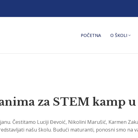
POČETNA
O ŠKOLI
ranima za STEM kamp u
anu. Čestitamo Luciji Đevoić, Nikolini Marušić, Karmen Zak
 predstavljati našu školu. Budući maturanti, ponosni smo na v