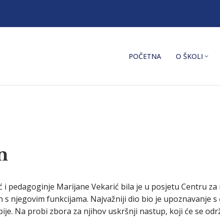
POČETNA
O ŠKOLI
m
ić i pedagoginje Marijane Vekarić bila je u posjetu Centru za
h s njegovim funkcijama. Najvažniji dio bio je upoznavanje s
je. Na probi zbora za njihov uskršnji nastup, koji će se održat