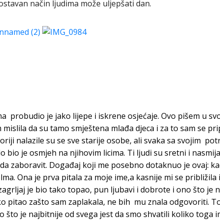
stavan način ljudima može uljepšati dan.
ama probudio je
j
ako lijepe i iskrene osjećaje. Ovo pišem u svo
mislila da su tamo smještena mlađa djeca i za to sam se prip
oriji nalazile su se sve starije osobe, ali svaka sa svojim pot
alo bio je osmjeh na njihovim licima. Ti ljudi su sretni i nas
da zaboravit.
Događaj koji me posebno dotaknuo je ovaj: kad s
a. Ona je prva pitala za moje ime,a kasnije mi se približila 
zagrljaj je bio tako topao,
pun ljubavi i dobrote i ono što je 
o pitao zašto sam zaplakala,
ne
bih mu znala odgovoriti. To 
no što je najbitnije od svega jest da smo shvatili koliko tog