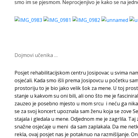
smo im se pjesmom. Neprocjenjivo je kako se na jedno
Dojmovi učenika …
Posjet rehabilitacijskom centru Josipovac u svima n
osjećali. Kada smo išli prema Josipovcu u početku sam 
prostoriju to je bio jako velik šok za mene. U toj prost
stanje u kakvom su oni bili,
ali ono što me je fascinir
zauzeo je
posebno mjesto u mom srcu i neću ga nika
se za svoj koncert upoznala sam ženu koja se zove Selm
stajala i gledala u mene. Odjednom me je zagrlila. Taj 
snažne
osjećaje u meni da sam zaplakala. Da me netk
rekla, ovaj posjet nas je potaknuo na razmišljanje. O