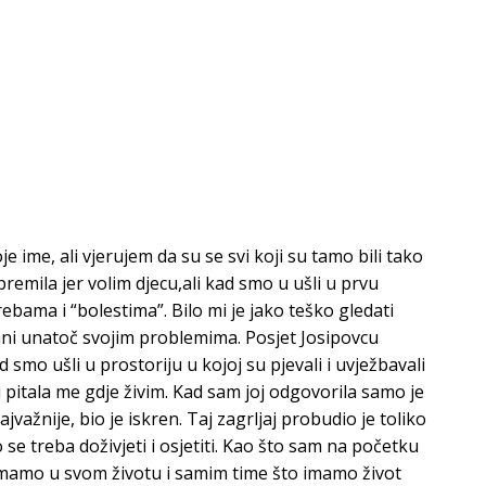
je ime, ali vjerujem da su se svi koji su tamo bili tako
remila jer volim djecu,ali kad smo u ušli u prvu
rebama i “bolestima”. Bilo mi je jako teško gledati
mijani unatoč svojim problemima. Posjet Josipovcu
mo ušli u prostoriju u kojoj su pjevali i uvježbavali
i pitala me gdje živim. Kad sam joj odgovorila samo je
najvažnije,
bio je iskren. Taj zagrljaj probudio je toliko
se treba doživjeti i osjetiti. Kao što sam na početku
a imamo u svom životu i samim time što imamo život