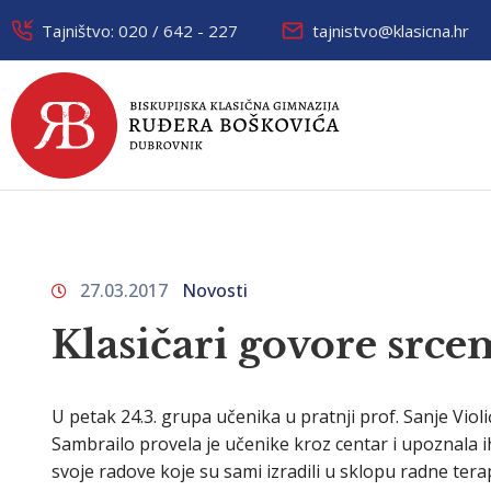
Tajništvo: 020 / 642 - 227
tajnistvo@klasicna.hr
27.03.2017
Novosti
Klasičari govore srce
U petak 24.3. grupa učenika u pratnji prof. Sanje Viol
Sambrailo provela je učenike kroz centar i upoznala i
svoje radove koje su sami izradili u sklopu radne terapi