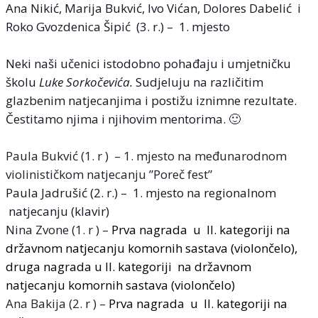
Ana Nikić, Marija Bukvić, Ivo Vićan, Dolores Dabelić i
Roko Gvozdenica Šipić (3. r.) – 1. mjesto
Neki naši učenici istodobno pohađaju i umjetničku
školu
Luke Sorkočevića.
Sudjeluju na različitim
glazbenim natjecanjima i postižu iznimne rezultate.
Čestitamo njima i njihovim mentorima. 🙂
Paula Bukvić (1. r ) – 1. mjesto na međunarodnom
violinističkom natjecanju ”Poreč fest”
Paula Jadrušić (2. r.) – 1. mjesto na regionalnom
natjecanju (klavir)
Nina Zvone (1. r ) –
Prva nagrada u II. kategoriji na
državnom natjecanju komornih sastava (violončelo),
druga nagrada u II. kategoriji na državnom
natjecanju komornih sastava (violončelo)
Ana Bakija (2. r ) –
Prv
a
nagrad
a
u II. kategoriji
na