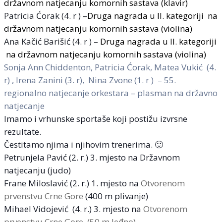
državnom natjecanju komornih sastava (klavir)
Patricia Ćorak (4. r ) –
Druga nagrada u II. kategoriji na
državnom natjecanju komornih sastava (violina)
Ana Kačić Barišić (4. r ) –
Drug
a
nagrad
a
u II. kategoriji
na državnom natjecanju komornih sastava (
violina
)
Sonja Ann Chiddenton, Patricia Ćorak, Matea Vukić (4.
r) , Irena Zanini (3. r), Nina Zvone (1. r ) – 55.
regionalno natjecanje orkestara – plasman na državno
natjecanje
Imamo i vrhunske sportaše koji postižu izvrsne
rezultate.
Čestitamo njima i njihovim trenerima. 🙂
Petrunjela Pavić (2. r.) 3. mjesto na Državnom
natjecanju (judo)
Frane Miloslavić (2. r.) 1. mjesto na
Otvorenom
prvenstvu Crne Gore
(400 m plivanje)
Mihael Vidojević (4. r.) 3. mjesto na
Otvorenom
prvenstvu Crne Gore (50 m leđno)