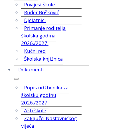
Povijest škole
Ruđer Bošković
Djelatnici
Primanje roditelja
školska godina
2026./2027.
Kućni red
Školska knjižnica
Dokumenti
Popis udžbenika za
školsku godinu
2026./2027.
Akti škole
Zaključci Nastavničkog
vijeća