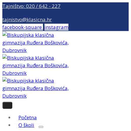
Tajništvo: 020 / 642 - 227
tajnistvo@klasicna.hr
facebook-square
instagram
Početna
O školi