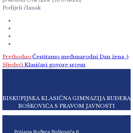
Podijeli članak
Prethodno
Čestitamo međunarodni Dan žena :)
Sljedeći
Klasičari govore srcem
BISKUPIJSKA KLASIČNA GIMNAZIJA RUĐERA
BOŠKOVIĆA S PRAVOM JAVNOSTI
Poljana Ruđera Boškovića 6