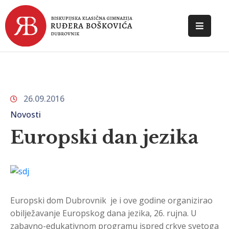
POČETNA
O
ŠKOLI
26.09.2016
DOKUMENTI
Novosti
NOVOSTI
Europski dan jezika
KONTAKT
Europski dom Dubrovnik je i ove godine organizirao
obilježavanje Europskog dana jezika, 26. rujna. U
zabavno-edukativnom programu ispred crkve svetoga