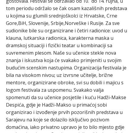
gostovala. Festival se održavao od 10. do 14. rujna, u
tom periodu održalo se čak osam kazališnih predstava
u kojima su glumili srednjoškolci iz Hrvatske, Crne
Gore,BiH, Slovenije, Srbije,Norveške i Rusije. Za sve
sudionike bile su organizirane i četiri radionice: uvod u
klauna, lutkarska radionica, karakterna maska u
dramskoj situaciji i fizički teatar u kombinaciji sa
suvremenim plesom. Naše su učenice stekle nova
znanja i iskustva koja će svakako primjeniti u svojim
budućim scenskim nastupima. Organizacija festivala je
bila na visokom nivou; uz izvrsne učitelje, brižne
mentore, organizirane obroke, svi su dobili i majicu s
logom festivala za uspomenu. Svakako valja
spomenuti da su učenice posjetile i kuću Hadži-Makse
Despića, gdje je Hadži-Makso u primaćoj sobi
organizirao i izvođenje prvih pozorišnih predstava u
Sarajevu na koje se dolazilo isključivo pozivom
domaćina, iako privatno upravo je to bilo mjesto gdje